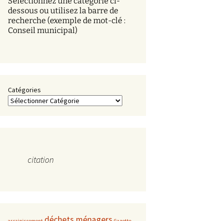
Sélectionnez une catégorie ci-
s
dessous ou utilisez la barre de
recherche (exemple de mot-clé :
Conseil municipal)
Catégories
citation
déchets ménagers
assainissement
Gazette