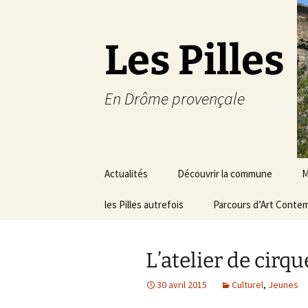
Les Pilles
En Drôme provençale
Aller
Actualités
Découvrir la commune
M
au
contenu
les Pilles autrefois
Le mot du maire
Parcours d’Art Conte
C
Situation géographique
S
L’atelier de cirqu
Plans du village
D
a
30 avril 2015
Culturel
,
Jeunes
Météo
É