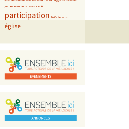
jeunes
marché
naissance
noël
participation
TAPs
travaux
église
EVENEMENTS
ANNONCES