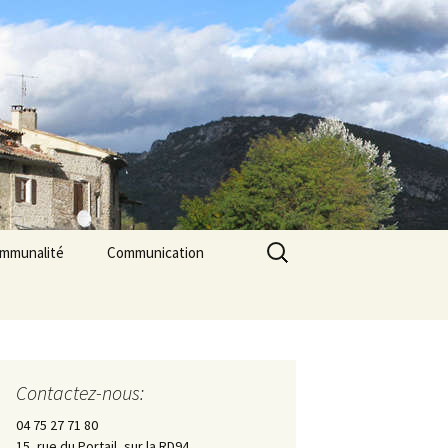
Rechercher :
ommunalité
Communication
les
cerie La Triade
La Gazette des Pilles
Contrôle sanitaire de
l’eau
Contactez-nous:
Les Pilles dans la presse
04 75 27 71 80
15, rue du Portail, sur la RD94
Les Pilles Infos