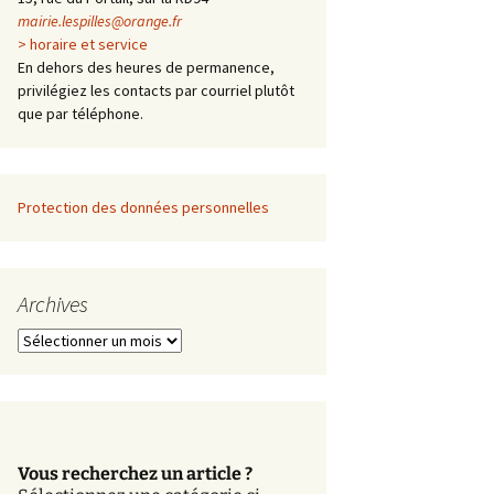
mairie.lespilles@orange.fr
> horaire et service
En dehors des heures de permanence,
privilégiez les contacts par courriel plutôt
que par téléphone.
Protection des données personnelles
Archives
A
r
c
h
i
v
Vous recherchez un article ?
e