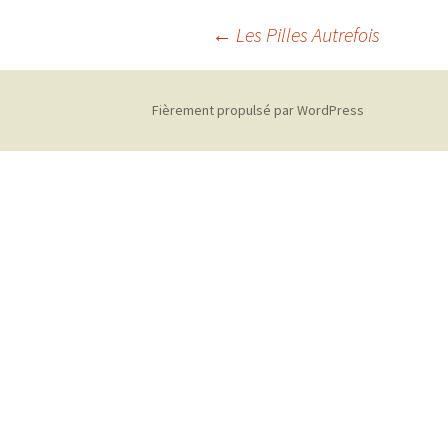
←
Les Pilles Autrefois
Navigation
Fièrement propulsé par WordPress
des
articles