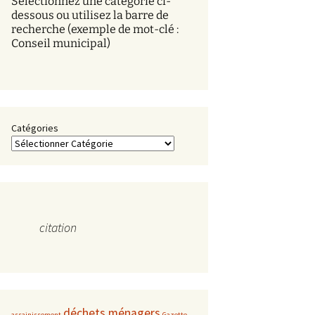
Sélectionnez une catégorie ci-
s
dessous ou utilisez la barre de
recherche (exemple de mot-clé :
Conseil municipal)
Catégories
citation
déchets ménagers
assainissement
Gazette