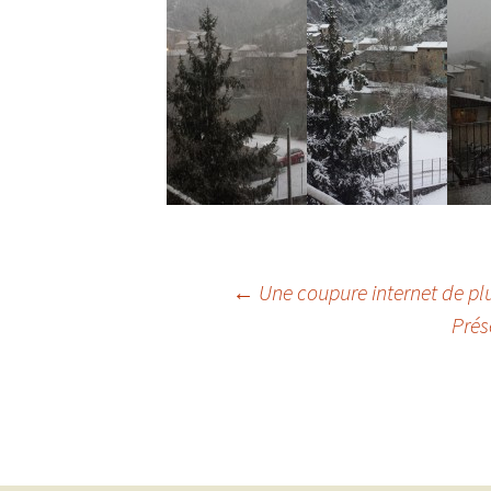
←
Une coupure internet de p
Prés
Navigation
des
articles