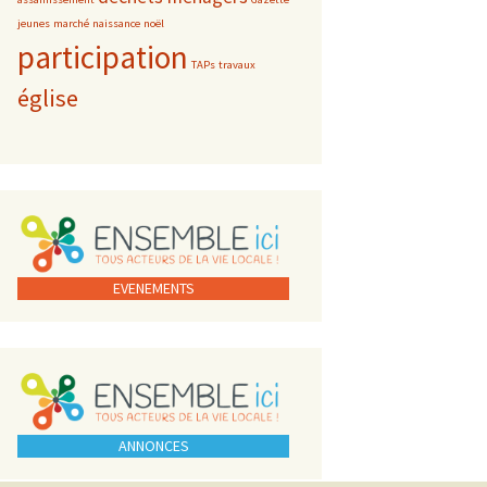
jeunes
marché
naissance
noël
participation
TAPs
travaux
église
EVENEMENTS
ANNONCES