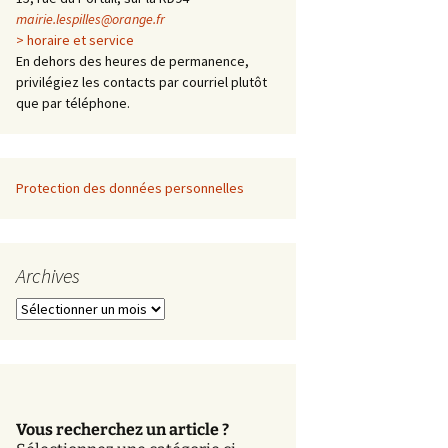
mairie.lespilles@orange.fr
> horaire et service
En dehors des heures de permanence,
privilégiez les contacts par courriel plutôt
que par téléphone.
Protection des données personnelles
Archives
A
r
c
h
i
v
Vous recherchez un article ?
e