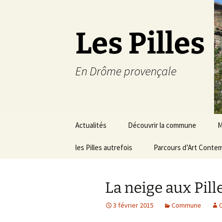
Les Pilles
En Drôme provençale
Aller
Actualités
Découvrir la commune
M
au
contenu
les Pilles autrefois
Le mot du maire
Parcours d’Art Conte
C
Situation géographique
S
La neige aux Pille
Plans du village
D
a
3 février 2015
Commune
O
Météo
É