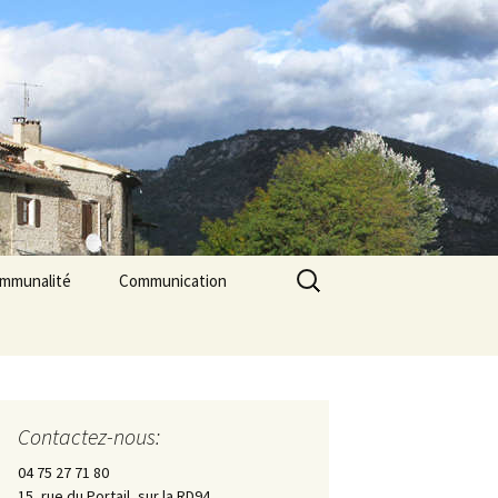
Rechercher :
ommunalité
Communication
les
cerie La Triade
La Gazette des Pilles
Contrôle sanitaire de
l’eau
Contactez-nous:
Les Pilles dans la presse
04 75 27 71 80
15, rue du Portail, sur la RD94
Les Pilles Infos