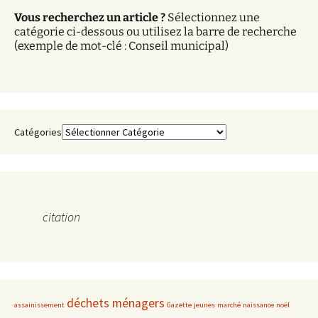
v
Vous recherchez un article ?
Sélectionnez une
e
catégorie ci-dessous ou utilisez la barre de recherche
s
(exemple de mot-clé : Conseil municipal)
Catégories
citation
déchets ménagers
assainissement
Gazette
jeunes
marché
naissance
noël