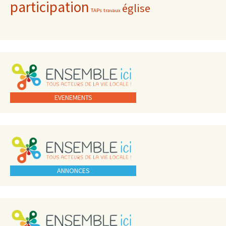
participation
église
TAPs
travaux
EVENEMENTS
ANNONCES