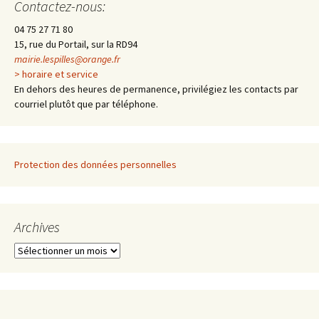
des
Contactez-nous:
04 75 27 71 80
articles
15, rue du Portail, sur la RD94
mairie.lespilles@orange.fr
> horaire et service
En dehors des heures de permanence, privilégiez les contacts par
courriel plutôt que par téléphone.
Protection des données personnelles
Archives
A
r
c
h
i