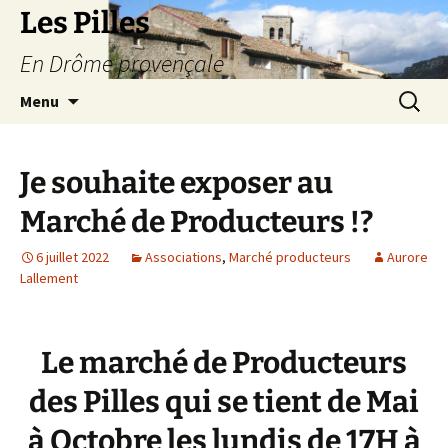
Les Pilles
En Drôme provençale
Aller
Recherc
Menu
au
contenu
Je souhaite exposer au
Marché de Producteurs !?
6 juillet 2022
Associations
,
Marché producteurs
Aurore
Lallement
Le marché de Producteurs
des Pilles qui se tient de Mai
à Octobre les lundis de 17H à