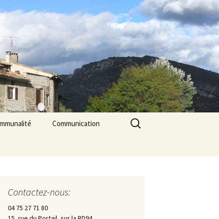
Rechercher :
ommunalité
Communication
les
cerie La Triade
La Gazette des Pilles
Contrôle sanitaire de
l’eau
Contactez-nous:
Les Pilles dans la presse
04 75 27 71 80
15, rue du Portail, sur la RD94
Les Pilles Infos