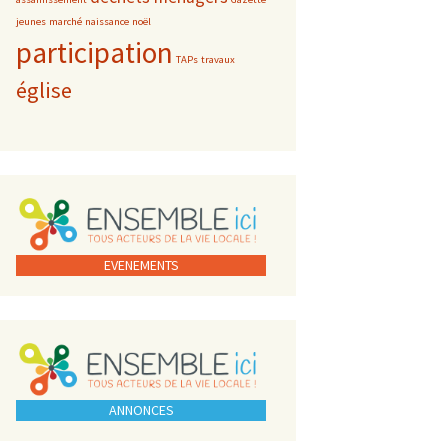
jeunes
marché
naissance
noël
participation
TAPs
travaux
église
EVENEMENTS
ANNONCES