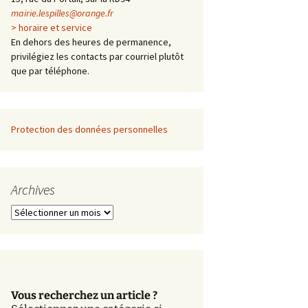
mairie.lespilles@orange.fr
> horaire et service
En dehors des heures de permanence,
privilégiez les contacts par courriel plutôt
que par téléphone.
Protection des données personnelles
Archives
A
r
c
h
i
v
Vous recherchez un article ?
e