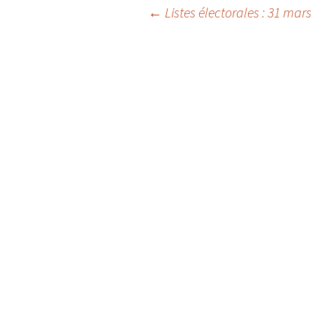
←
Listes électorales : 31 mars 
Navigation
des
articles