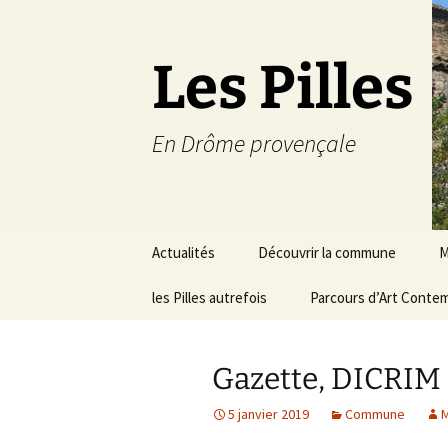
Les Pilles
En Drôme provençale
Aller
Actualités
Découvrir la commune
M
au
contenu
les Pilles autrefois
Le mot du maire
Parcours d’Art Conte
C
Situation géographique
S
Gazette, DICRIM
Plans du village
D
a
5 janvier 2019
Commune
Météo
É