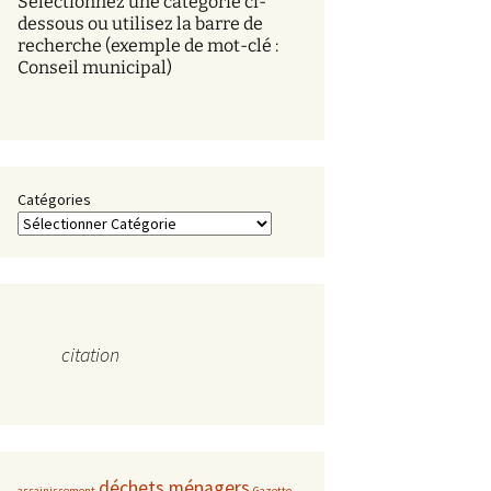
Sélectionnez une catégorie ci-
s
dessous ou utilisez la barre de
recherche (exemple de mot-clé :
Conseil municipal)
Catégories
citation
déchets ménagers
assainissement
Gazette