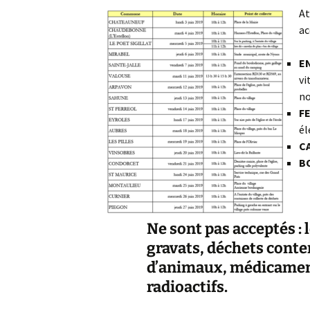
At
ac
A
P
E
vi
no
FE
él
C
BO
Ne sont pas acceptés : 
gravats, déchets conte
d’animaux, médicamen
radioactifs.