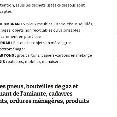
tention, seuls les déchets listés ci-dessous sont
ceptés :
rrêtés
révention
NCOMBRANTS :
vieux meubles, literie, tissus souillés,
trages, objets non recyclables ou valorisables
tamment en plastique
RRAILLE :
tous les objets en métal, gros
ectroménager
ARTONS :
gros cartons, papiers-cartons en mélange
IS :
palettes, mobilier, menuiseries
les pneus, bouteilles de gaz et
nant de l’amiante, cadavres
ts, ordures ménagères, produits