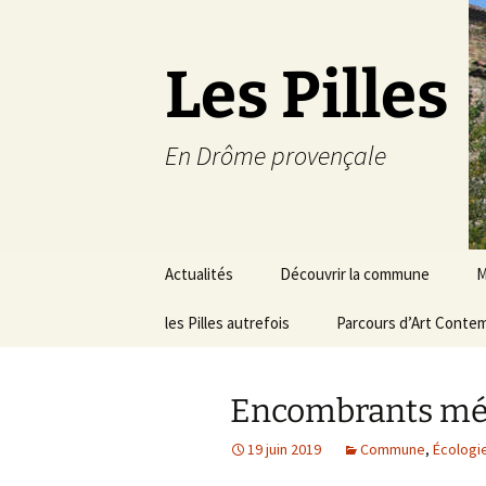
Les Pilles
En Drôme provençale
Aller
Actualités
Découvrir la commune
M
au
contenu
les Pilles autrefois
Le mot du maire
Parcours d’Art Conte
C
Situation géographique
S
Encombrants mé
Plans du village
D
a
19 juin 2019
Commune
,
Écologi
Météo
É