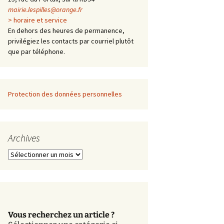
mairie.lespilles@orange.fr
> horaire et service
En dehors des heures de permanence,
privilégiez les contacts par courriel plutôt
que par téléphone.
Protection des données personnelles
Archives
A
r
c
h
i
v
Vous recherchez un article ?
e