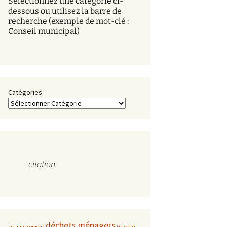
Sélectionnez une catégorie ci-
s
dessous ou utilisez la barre de
recherche (exemple de mot-clé :
Conseil municipal)
Catégories
citation
déchets ménagers
assainissement
Gazette