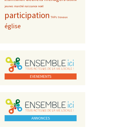
jeunes
marché
naissance
noël
participation
TAPs
travaux
église
EVENEMENTS
ANNONCES