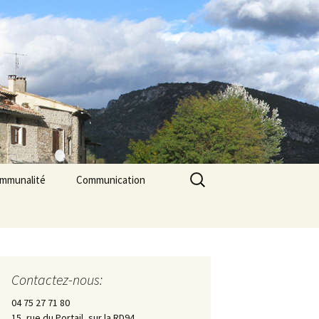
Rechercher :
ommunalité
Communication
les
cerie La Triade
La Gazette des Pilles
Contrôle sanitaire de
l’eau
Contactez-nous:
Les Pilles dans la presse
04 75 27 71 80
15, rue du Portail, sur la RD94
Les Pilles Infos