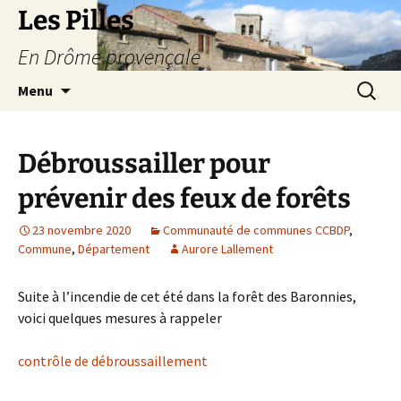
Les Pilles
En Drôme provençale
Aller
Recherc
Menu
au
contenu
Débroussailler pour
prévenir des feux de forêts
23 novembre 2020
Communauté de communes CCBDP
,
Commune
,
Département
Aurore Lallement
Suite à l’incendie de cet été dans la forêt des Baronnies,
voici quelques mesures à rappeler
contrôle de débroussaillement