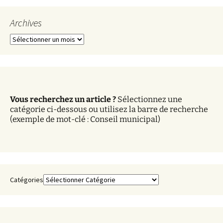
Archives
A
r
c
h
i
v
Vous recherchez un article ?
Sélectionnez une
e
catégorie ci-dessous ou utilisez la barre de recherche
s
(exemple de mot-clé : Conseil municipal)
Catégories