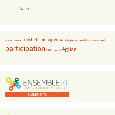
citation
déchets ménagers
assainissement
Gazette
jeunes
marché
naissance
noël
participation
église
TAPs
travaux
EVENEMENTS