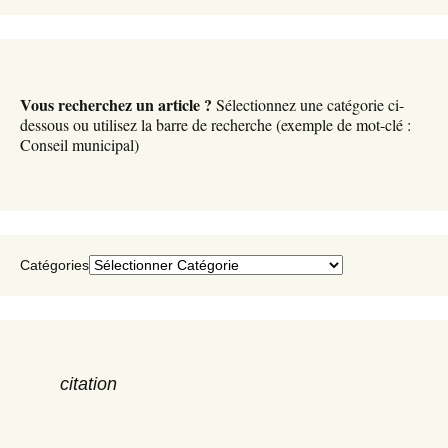
r
c
h
i
v
Vous recherchez un article ?
Sélectionnez une catégorie ci-
e
dessous ou utilisez la barre de recherche (exemple de mot-clé :
s
Conseil municipal)
Catégories
citation