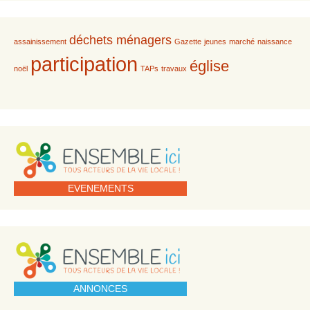
déchets ménagers
assainissement
Gazette
jeunes
marché
naissance
participation
église
noël
TAPs
travaux
EVENEMENTS
ANNONCES