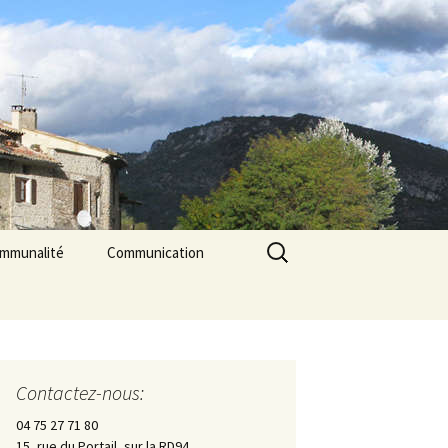
Rechercher :
ommunalité
Communication
les
cerie La Triade
La Gazette des Pilles
Contrôle sanitaire de
l’eau
Contactez-nous:
Les Pilles dans la presse
04 75 27 71 80
15, rue du Portail, sur la RD94
Les Pilles Infos