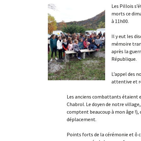
Les Pillois s
morts ce dima
A
à 11h00.
P
Il y eut les d
mémoire tran
après la guerr
République.
L’appel des n
attentive et r
Les anciens combattants étaient e
Chabrol. Le doyen de notre village,
comptent beaucoup à mon âge !), che
déplacement.
Points forts de la cérémonie et ô 