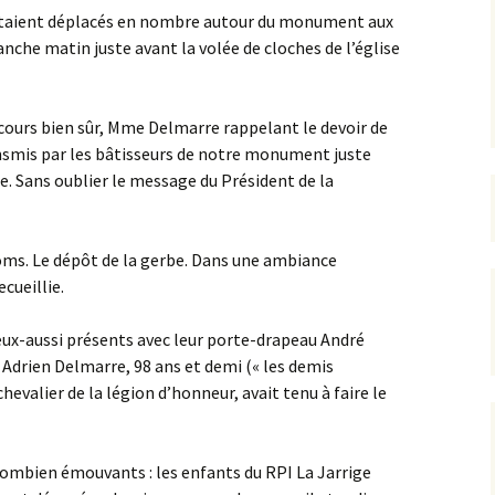
’étaient déplacés en nombre autour du monument aux
nche matin juste avant la volée de cloches de l’église
rrêtés
révention
iscours bien sûr, Mme Delmarre rappelant le devoir de
smis par les bâtisseurs de notre monument juste
e. Sans oublier le message du Président de la
oms. Le dépôt de la gerbe. Dans une ambiance
ecueillie.
ux-aussi présents avec leur porte-drapeau André
 Adrien Delmarre, 98 ans et demi (« les demis
valier de la légion d’honneur, avait tenu à faire le
combien émouvants : les enfants du RPI La Jarrige