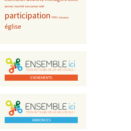
jeunes
marché
naissance
noël
participation
TAPs
travaux
église
EVENEMENTS
ANNONCES