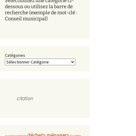
Sélectionnez une catégorie ci-
s
dessous ou utilisez la barre de
recherche (exemple de mot-clé :
Conseil municipal)
Catégories
citation
déchets ménagers
assainissement
Gazette