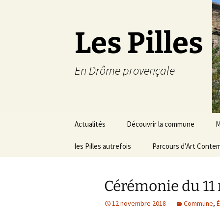
Les Pilles
En Drôme provençale
Aller
Actualités
Découvrir la commune
M
au
contenu
les Pilles autrefois
Le mot du maire
Parcours d’Art Conte
C
Situation géographique
S
Cérémonie du 11
Plans du village
D
a
12 novembre 2018
Commune
,
Météo
É