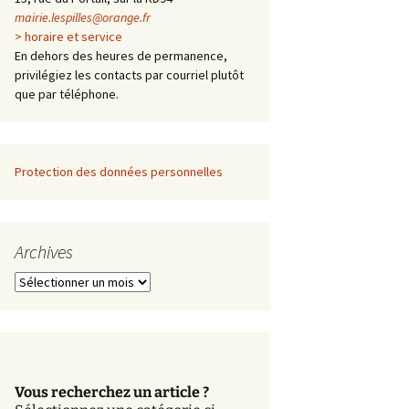
mairie.lespilles@orange.fr
> horaire et service
En dehors des heures de permanence,
privilégiez les contacts par courriel plutôt
que par téléphone.
Protection des données personnelles
Archives
A
r
c
h
i
v
Vous recherchez un article ?
e