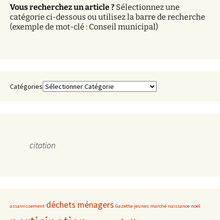
Vous recherchez un article ?
Sélectionnez une
e
catégorie ci-dessous ou utilisez la barre de recherche
s
(exemple de mot-clé : Conseil municipal)
Catégories
citation
déchets ménagers
assainissement
Gazette
jeunes
marché
naissance
noël