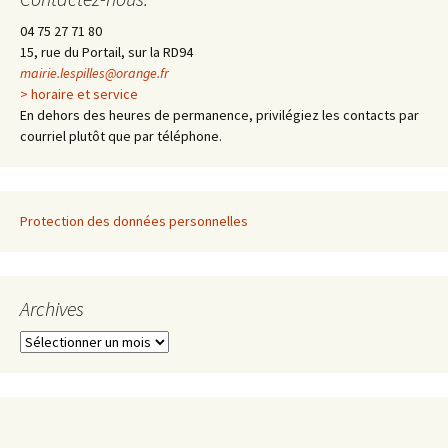
04 75 27 71 80
15, rue du Portail, sur la RD94
mairie.lespilles@orange.fr
> horaire et service
En dehors des heures de permanence, privilégiez les contacts par
courriel plutôt que par téléphone.
Protection des données personnelles
Archives
A
r
c
h
i
v