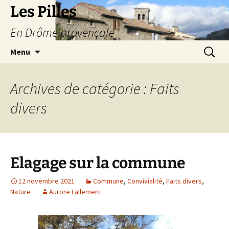
Les Pilles
En Drôme provençale
Aller
Recherc
Menu
au
contenu
Archives de catégorie : Faits
divers
Elagage sur la commune
12 novembre 2021
Commune
,
Convivialité
,
Faits divers
,
Nature
Aurore Lallement