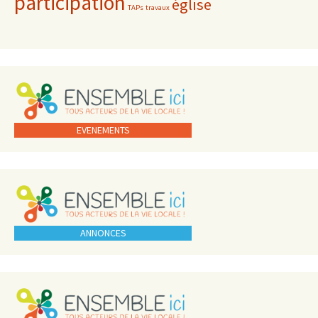
participation
église
TAPs
travaux
EVENEMENTS
ANNONCES