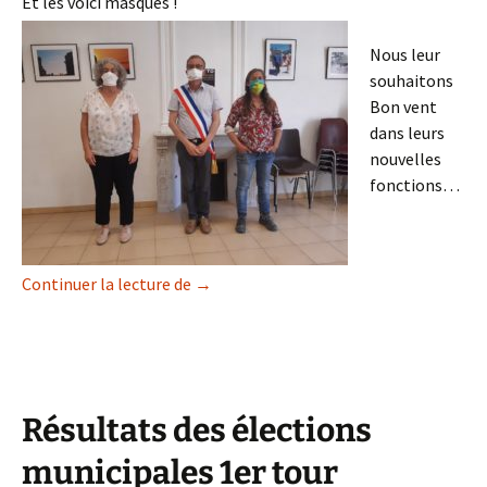
Et les voici masqués !
Nous leur
souhaitons
Bon vent
dans leurs
nouvelles
fonctions…
Continuer la lecture de
La nouvelle équipe municipale est aux
→
Résultats des élections
municipales 1er tour