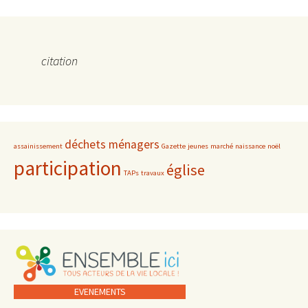
citation
déchets ménagers
assainissement
Gazette
jeunes
marché
naissance
noël
participation
église
TAPs
travaux
EVENEMENTS