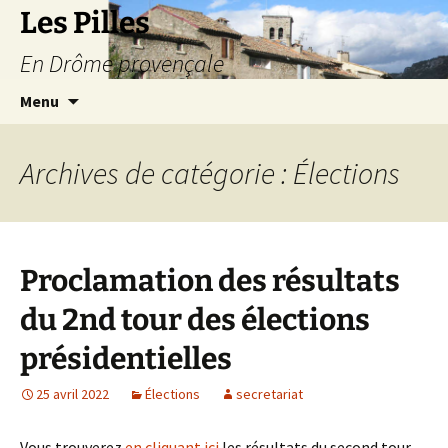
Les Pilles
En Drôme provençale
Aller
Recherc
Menu
au
contenu
Archives de catégorie : Élections
Proclamation des résultats
du 2nd tour des élections
présidentielles
25 avril 2022
Élections
secretariat
Vous trouverez
en cliquant ici
les résultats du second tour