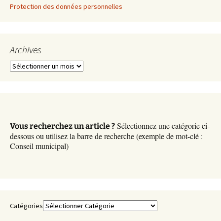
Protection des données personnelles
Archives
A
r
c
h
i
v
Sélectionnez une catégorie ci-
Vous recherchez un article ?
e
dessous ou utilisez la barre de recherche (exemple de mot-clé :
s
Conseil municipal)
Catégories