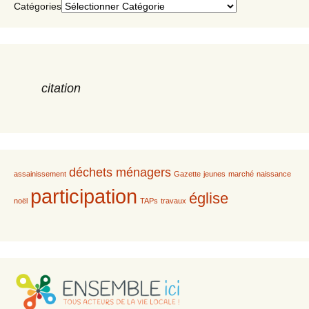
Catégories
citation
déchets ménagers
assainissement
Gazette
jeunes
marché
naissance
participation
église
noël
TAPs
travaux