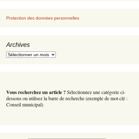
Protection des données personnelles
Archives
A
r
c
h
i
v
Vous recherchez un article ?
Sélectionnez une catégorie ci-
e
dessous ou utilisez la barre de recherche (exemple de mot-clé :
s
Conseil municipal)