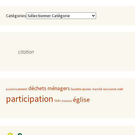
Catégories
citation
déchets ménagers
assainissement
Gazette
jeunes
marché
naissance
noël
participation
église
TAPs
travaux