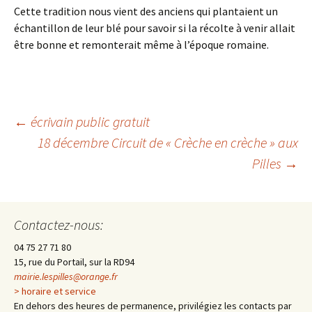
Cette tradition nous vient des anciens qui plantaient un
échantillon de leur blé pour savoir si la récolte à venir allait
être bonne et remonterait même à l’époque romaine.
←
écrivain public gratuit
18 décembre Circuit de « Crèche en crèche » aux
Navigation
Pilles
→
des
Contactez-nous:
articles
04 75 27 71 80
15, rue du Portail, sur la RD94
mairie.lespilles@orange.fr
> horaire et service
En dehors des heures de permanence, privilégiez les contacts par