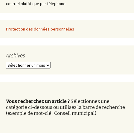
courriel plutôt que par téléphone.
Protection des données personnelles
Archives
A
r
c
h
i
v
Vous recherchez un article ?
Sélectionnez une
e
catégorie ci-dessous ou utilisez la barre de recherche
s
(exemple de mot-clé : Conseil municipal)