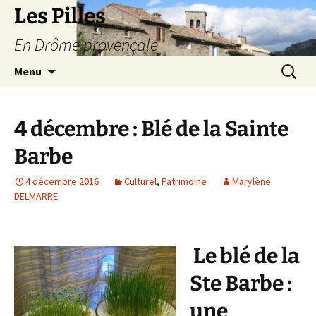
Les Pilles
En Drôme provençale
Aller
Recherc
Menu
au
contenu
4 décembre : Blé de la Sainte
Barbe
4 décembre 2016
Culturel
,
Patrimoine
Marylène
DELMARRE
Le blé de la
Ste Barbe :
une