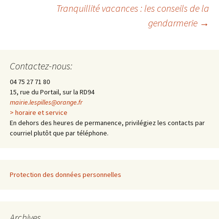
Navigation
Tranquillité vacances : les conseils de la
gendarmerie
→
des
articles
Contactez-nous:
04 75 27 71 80
15, rue du Portail, sur la RD94
mairie.lespilles@orange.fr
> horaire et service
En dehors des heures de permanence, privilégiez les contacts par
courriel plutôt que par téléphone.
Protection des données personnelles
Archives