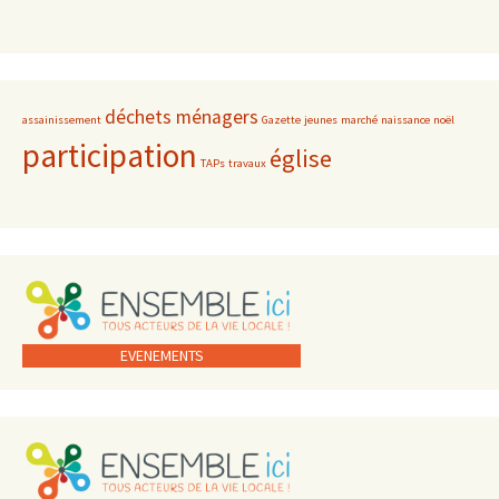
déchets ménagers
assainissement
Gazette
jeunes
marché
naissance
noël
participation
église
TAPs
travaux
EVENEMENTS