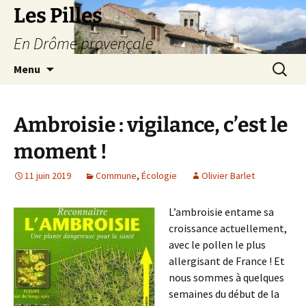
Les Pilles
En Drôme provençale
Aller
Recherc
Menu
au
contenu
Ambroisie : vigilance, c’est le
moment !
11 juin 2019
Commune
,
Écologie
Olivier Barlet
L’ambroisie entame sa
croissance actuellement,
avec le pollen le plus
allergisant de France ! Et
nous sommes à quelques
semaines du début de la