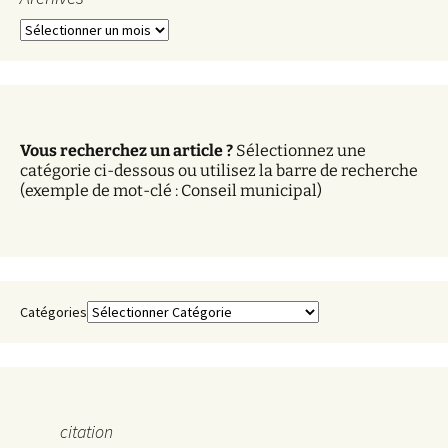
A
r
c
h
i
v
Vous recherchez un article ?
Sélectionnez une
e
catégorie ci-dessous ou utilisez la barre de recherche
s
(exemple de mot-clé : Conseil municipal)
Catégories
citation