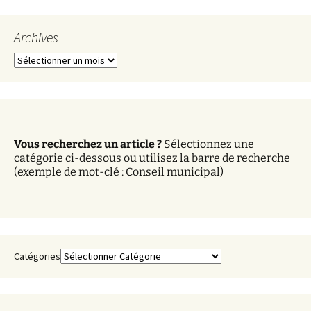
Archives
A
r
c
h
i
v
Vous recherchez un article ?
Sélectionnez une
e
catégorie ci-dessous ou utilisez la barre de recherche
s
(exemple de mot-clé : Conseil municipal)
Catégories