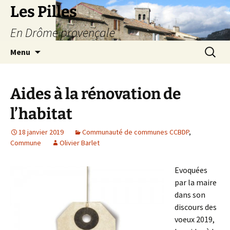
Les Pilles
En Drôme provençale
Aller
Recherc
Menu
au
contenu
Aides à la rénovation de
l’habitat
18 janvier 2019
Communauté de communes CCBDP
,
Commune
Olivier Barlet
Evoquées
par la maire
dans son
discours des
voeux 2019,