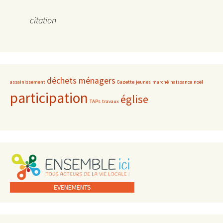
citation
déchets ménagers
assainissement
Gazette
jeunes
marché
naissance
noël
participation
église
TAPs
travaux
EVENEMENTS