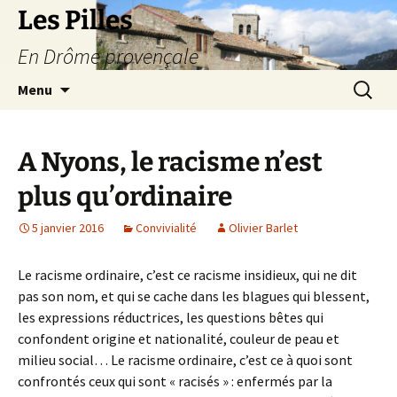
Les Pilles
En Drôme provençale
Aller
Recherc
Menu
au
contenu
A Nyons, le racisme n’est
plus qu’ordinaire
5 janvier 2016
Convivialité
Olivier Barlet
Le racisme ordinaire, c’est ce racisme insidieux, qui ne dit
pas son nom, et qui se cache dans les blagues qui blessent,
les expressions réductrices, les questions bêtes qui
confondent origine et nationalité, couleur de peau et
milieu social… Le racisme ordinaire, c’est ce à quoi sont
confrontés ceux qui sont « racisés » : enfermés par la