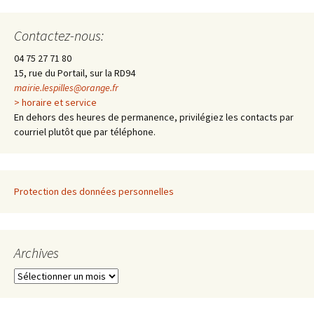
des
Contactez-nous:
articles
04 75 27 71 80
15, rue du Portail, sur la RD94
mairie.lespilles@orange.fr
> horaire et service
En dehors des heures de permanence, privilégiez les contacts par
courriel plutôt que par téléphone.
Protection des données personnelles
Archives
A
r
c