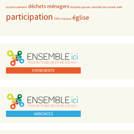
déchets ménagers
assainissement
Gazette
jeunes
marché
naissance
noël
participation
église
TAPs
travaux
EVENEMENTS
ANNONCES