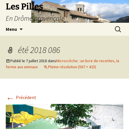
Les Pilles
En Drôme provençale
Aller
Recherc
Menu
au
contenu
été 2018 086
Publié le
7 juillet 2018
dans
Microcrèche : un livre de recettes, la
ferme aux animaux
Pleine résolution (567 × 425)
←
Précédent