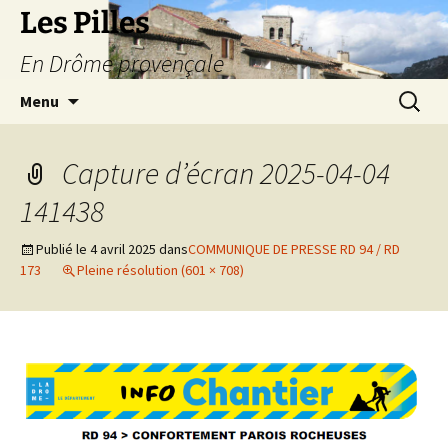
Les Pilles
En Drôme provençale
Aller
Recherc
Menu
au
contenu
Capture d’écran 2025-04-04
141438
Publié le
4 avril 2025
dans
COMMUNIQUE DE PRESSE RD 94 / RD
173
Pleine résolution (601 × 708)